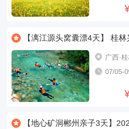
【漓江源头窝囊漂4天】 桂林兴坪漓江十里画廊 银子岩 西街 遇龙河多
广西·
07/05-0
【地心矿洞郴州亲子3天】2026上堡晶矿+小东江+龙