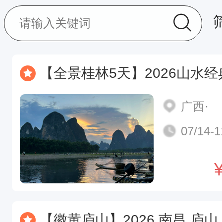
【全景桂林5天】2026山水经典 古东瀑布、兴坪竹筏漓江、网红如意峰、十
广西·
07/14-1
【徽黄庐山】2026 南昌 庐山 鄱阳湖石钟山 景