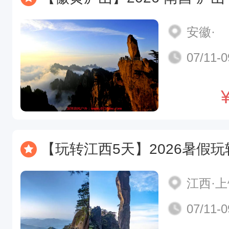
安徽·
07/11-0
【玩转江西5天】2026暑假玩转江西升级版 暑假遛娃新顶流 滕王阁 景德镇
江西·
07/11-0