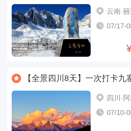
云南·
07/17-0
【全景四川8天】一次打卡九寨+黄龙+四姑娘山+若尔盖+萌宠
四川·
07/10-0