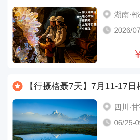
湖南·
2026/07
【行摄格聂7天】7月11-17日格聂三神山 格聂之眼 鱼子西行摄格聂7天
四川·
06/25-0